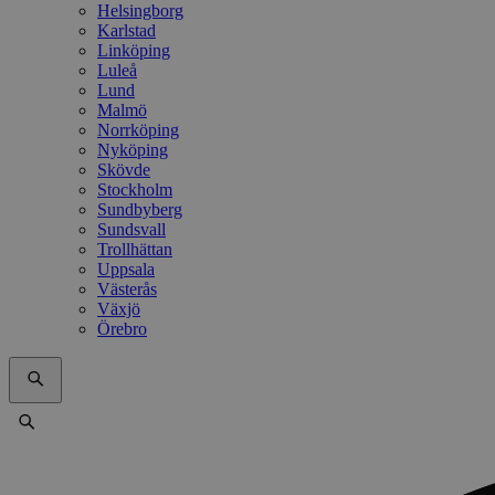
Helsingborg
Karlstad
Linköping
Luleå
Lund
Malmö
Norrköping
Nyköping
Skövde
Stockholm
Sundbyberg
Sundsvall
Trollhättan
Uppsala
Västerås
Växjö
Örebro