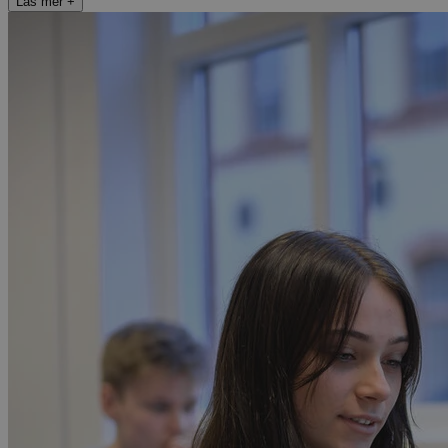
Läs mer
+