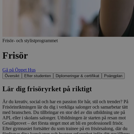
Frisör- och stylistprogrammet
Frisör
Gå på Öppet Hus
Översikt
Efter studenten
Diplomeringar & certifikat
Poängplan
Lär dig frisöryrket på riktigt
Är du kreativ, social och har en passion för hår, stil och trender? På
Frisörinriktningen lär du dig i verkliga salonger och samarbetar tätt
med branschen. Du tillbringar en stor del av din utbildning ute på
APL eller i skolans salonger. Utbildningen är starten på resan mot
Gesällprovet – det första steget mot att bli en professionell frisör.
Efter gymnasiet fortsätter du som trainee på en frisörsalong, där du
fördjupar dina kunskaper och bygger erfarenhet inför ditt gesällbrev.