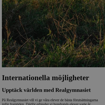
Internationella möjligheter
Upptäck världen med Realgymnasiet
På Realgymnasiet vill vi ge våra elever de bästa förutsättningarna
inför framtiden. Därför erbjuder vi hundratals elever varje år