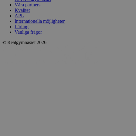
Våra partners
Kvalitet
APL
Internationella möjligheter
Lärling
Vanliga frågor
© Realgymnasiet 2026