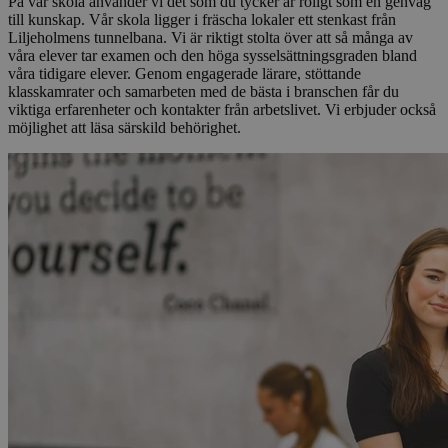
På vår skola använder vi det som du tycker är roligt som en genväg
till kunskap. Vår skola ligger i fräscha lokaler ett stenkast från
Liljeholmens tunnelbana. Vi är riktigt stolta över att så många av
våra elever tar examen och den höga sysselsättningsgraden bland
våra tidigare elever. Genom engagerade lärare, stöttande
klasskamrater och samarbeten med de bästa i branschen får du
viktiga erfarenheter och kontakter från arbetslivet. Vi erbjuder också
möjlighet att läsa särskild behörighet.