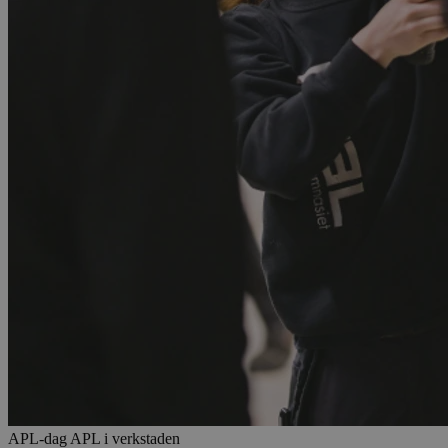
APL-dag
APL i verkstaden