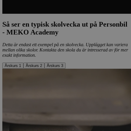
Så ser en typisk skolvecka ut på Personbil
- MEKO Academy
Detta är endast ett exempel på en skolvecka. Upplägget kan variera
mellan olika skolor. Kontakta den skola du är intresserad av för mer
exakt information.
Årskurs 1
Årskurs 2
Årskurs 3