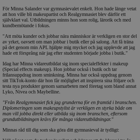
För Minna Salander var gymnasievalet enkelt. Hon hade länge vetat
att hon ville bli makeupartist och Realgymnasiet blev därför ett
självklart val. Utbildningen minns hon som rolig, lärorik och med
kundbemötande i fokus.
"Att möta kunder och jobbar nära människor är verkligen en stor del
av yrket, oavsett om man jobbar i butik eller på salong. Att få träna
på det genom min APL hjälpte mig mycket och jag upplevde att jag
hade ett försprång när jag efter studenten började jobba i butik."
Idag har Minna vidareutbildat sig inom specialeffekter i makeup
(Special effects makeup). Hon jobbar också i butik och tar
frilansuppdrag inom sminkning. Minna har också uppdrag genom
sitt TikTok-konto där hon får möjlighet att inspirera sina följare och
testa nya produkter genom samarbeten med företag som bland annat
Lyko, Nivea och Maybelline.
"Från Realgymnasiet fick jag grunderna för en framtid i branschen.
Diplomeringen som makeupstylist är verkligen en styrka både om
man vill jobba direkt eller utbilda sig inom branschen, eftersom
grundutbildningen krävs för många vidareutbildningar."
Minnas råd till dig som ska göra ditt gymnasieval är tydligt: