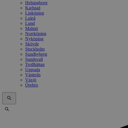
Helsingborg
Karlstad
Linköping
Luleå
Lund
Malmö
Norrköping
Nyköping
Skövde
Stockholm
Sundbyberg
Sundsvall
Trollhättan
Uppsala
Västerås
Växjö
Örebro