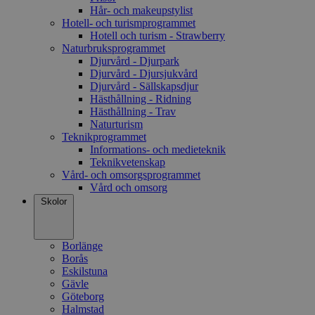
Hår- och makeupstylist
Hotell- och turismprogrammet
Hotell och turism - Strawberry
Naturbruksprogrammet
Djurvård - Djurpark
Djurvård - Djursjukvård
Djurvård - Sällskapsdjur
Hästhållning - Ridning
Hästhållning - Trav
Naturturism
Teknikprogrammet
Informations- och medieteknik
Teknikvetenskap
Vård- och omsorgsprogrammet
Vård och omsorg
Skolor
Borlänge
Borås
Eskilstuna
Gävle
Göteborg
Halmstad