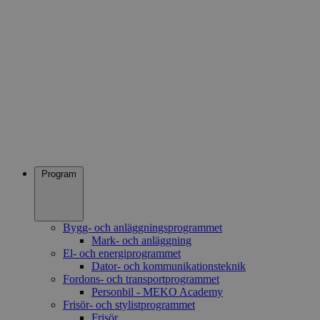
Program
Bygg- och anläggningsprogrammet
Mark- och anläggning
El- och energiprogrammet
Dator- och kommunikationsteknik
Fordons- och transportprogrammet
Personbil - MEKO Academy
Frisör- och stylistprogrammet
Frisör