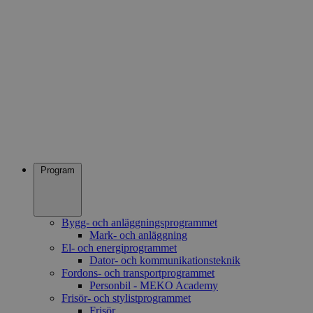
Program
Bygg- och anläggningsprogrammet
Mark- och anläggning
El- och energiprogrammet
Dator- och kommunikationsteknik
Fordons- och transportprogrammet
Personbil - MEKO Academy
Frisör- och stylistprogrammet
Frisör