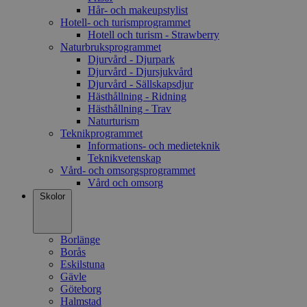
Hår- och makeupstylist
Hotell- och turismprogrammet
Hotell och turism - Strawberry
Naturbruksprogrammet
Djurvård - Djurpark
Djurvård - Djursjukvård
Djurvård - Sällskapsdjur
Hästhållning - Ridning
Hästhållning - Trav
Naturturism
Teknikprogrammet
Informations- och medieteknik
Teknikvetenskap
Vård- och omsorgsprogrammet
Vård och omsorg
Skolor
Borlänge
Borås
Eskilstuna
Gävle
Göteborg
Halmstad