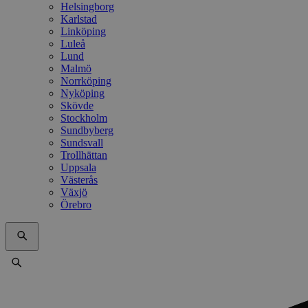
Helsingborg
Karlstad
Linköping
Luleå
Lund
Malmö
Norrköping
Nyköping
Skövde
Stockholm
Sundbyberg
Sundsvall
Trollhättan
Uppsala
Västerås
Växjö
Örebro