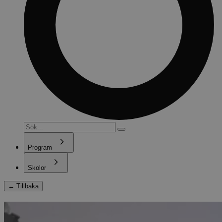
Program
Skolor
←
Tillbaka