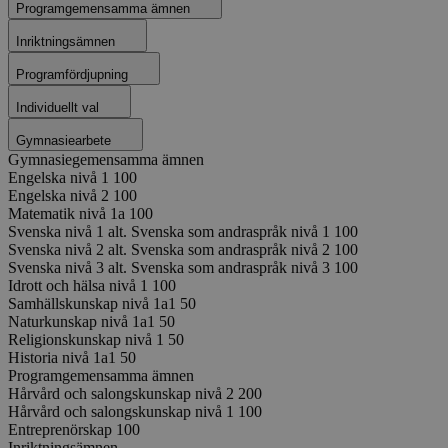
Programgemensamma ämnen
Inriktningsämnen
Programfördjupning
Individuellt val
Gymnasiearbete
Gymnasiegemensamma ämnen
Engelska nivå 1
100
Engelska nivå 2
100
Matematik nivå 1a
100
Svenska nivå 1 alt. Svenska som andraspråk nivå 1
100
Svenska nivå 2 alt. Svenska som andraspråk nivå 2
100
Svenska nivå 3 alt. Svenska som andraspråk nivå 3
100
Idrott och hälsa nivå 1
100
Samhällskunskap nivå 1a1
50
Naturkunskap nivå 1a1
50
Religionskunskap nivå 1
50
Historia nivå 1a1
50
Programgemensamma ämnen
Hårvård och salongskunskap nivå 2
200
Hårvård och salongskunskap nivå 1
100
Entreprenörskap
100
Inriktningsämnen