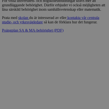
För vissa universitets- och högskoleutbildningar krävs mer än
grundläggande behörighet. Därför erbjuder vi också möjligheten att
läsa särskild behörighet inom samhällsvetenskap eller matematik.
Prata med
skolan
du är intresserad av eller
kontakta vår centrala
studie- och yrkesvägledare
så kan de förklara hur det fungerar.
Poängplan SA & MA-behörighet (PDF)