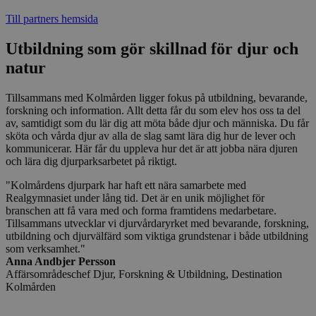
Till partners hemsida
Utbildning som gör skillnad för djur och
natur
Tillsammans med Kolmården ligger fokus på utbildning, bevarande,
forskning och information. Allt detta får du som elev hos oss ta del
av, samtidigt som du lär dig att möta både djur och människa. Du får
sköta och vårda djur av alla de slag samt lära dig hur de lever och
kommunicerar. Här får du uppleva hur det är att jobba nära djuren
och lära dig djurparksarbetet på riktigt.
"Kolmårdens djurpark har haft ett nära samarbete med
Realgymnasiet under lång tid. Det är en unik möjlighet för
branschen att få vara med och forma framtidens medarbetare.
Tillsammans utvecklar vi djurvårdaryrket med bevarande, forskning,
utbildning och djurvälfärd som viktiga grundstenar i både utbildning
som verksamhet."
Anna Andbjer Persson
Affärsområdeschef Djur, Forskning & Utbildning, Destination
Kolmården